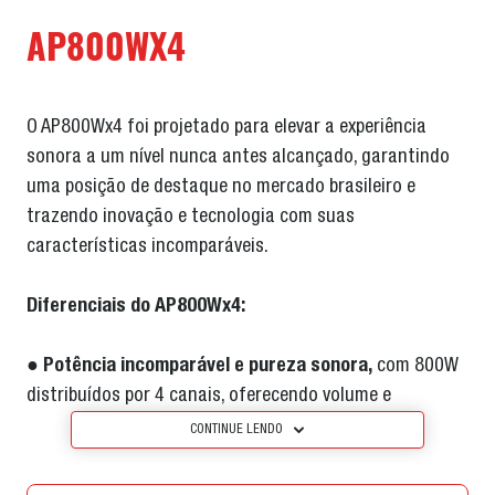
AP800WX4
O AP800Wx4 foi projetado para elevar a experiência
sonora a um nível nunca antes alcançado, garantindo
uma posição de destaque no mercado brasileiro e
trazendo inovação e tecnologia com suas
características incomparáveis.
Diferenciais do AP800Wx4:
●
Potência incomparável e pureza sonora,
com 800W
distribuídos por 4 canais, oferecendo volume e
qualidade sonora impecáveis.
CONTINUE LENDO
●
Bass Boost Dinâmico
, tecnologia que redefine