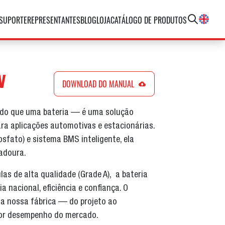
SUPORTE
REPRESENTANTES
BLOG
LOJA
CATÁLOGO DE PRODUTOS
V
DOWNLOAD DO MANUAL
is do que uma bateria — é uma solução
ra aplicações automotivas e estacionárias.
osfato) e sistema BMS inteligente, ela
radoura.
as de alta qualidade (Grade A), a bateria
ia nacional, eficiência e confiança. O
a nossa fábrica — do projeto ao
or desempenho do mercado.